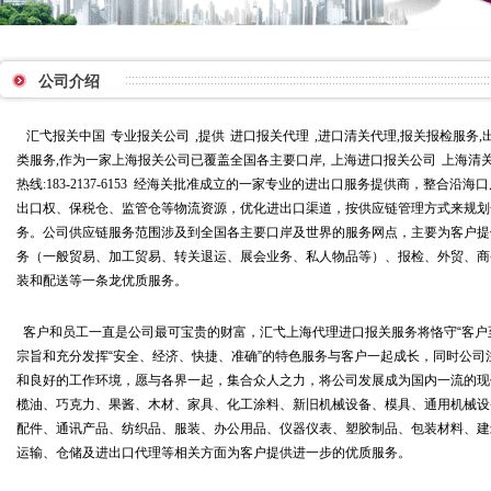
公司介绍
汇弋报关中国
专业报关公司
,提供
进口报关代理
,进口清关代理,报关报检服务,
类服务,作为一家上海报关公司已覆盖全国各主要口岸,
上海进口报关公司
上海清关
热线:183-2137-6153
经海关批准成立的一家专业的进出口服务提供商，整合沿海口
出口权、保税仓、监管仓等物流资源，优化进出口渠道，按供应链管理方式来规划
务。公司供应链服务范围涉及到全国各主要口岸及世界的服务网点，主要为客户提
务（一般贸易、加工贸易、转关退运、展会业务、私人物品等）、报检、外贸、商
装和配送等一条龙优质服务。
客户和员工一直是公司最可宝贵的财富，汇弋上海代理进口报关服务将恪守“客户
宗旨和充分发挥“安全、经济、快捷、准确”的特色服务与客户一起成长，同时公
和良好的工作环境，愿与各界一起，集合众人之力，将公司发展成为国内一流的现
榄油、巧克力、果酱、木材、家具、化工涂料、新旧机械设备、模具、通用机械设
配件、通讯产品、纺织品、服装、办公用品、仪器仪表、塑胶制品、包装材料、建
运输、仓储及进出口代理等相关方面为客户提供进一步的优质服务。