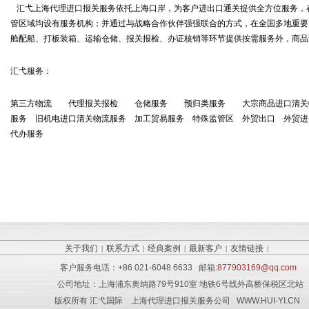
汇弋上海代理进口报关服务依托上海口岸，为客户进出口通关提供全方位服务，
管区域均设有服务机构；并通过与战略合作伙伴强强联合的方式，在全国多地重要
舱配船、打板装箱、运输仓储、报关报检、办证核销等环节提供按需服务外，商品
汇弋服务：
第三方物流 代理报关报检 仓储服务 预归类服务 大宗商品进口清关物
服务 旧机电进口清关物流服务 加工贸易服务 特殊监管区 外贸出口 外贸进
代办服务
关于我们
联系方式
经典案例
最新客户
友情链接
|
|
|
|
|
客户服务电话：
+86 021-6048 6633
邮箱:
877903169@qq.com
公司地址：上海浦东奥纳路79号910室 地铁6号线外高桥保税区北站
版权所有
汇弋国际
上海代理进口报关服务公司
WWW.HUI-YI.CN